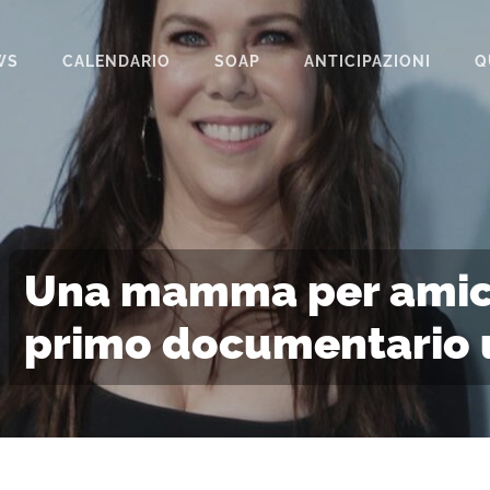
WS
CALENDARIO
SOAP
ANTICIPAZIONI
Q
BEAUTIFUL
IL PARADISO DELLE SIGNORE
LA PROMESSA
SEGRETI DI FAMIGLIA
Una mamma per amica, 
TEMPESTA D’AMORE
primo documentario u
UN POSTO AL SOLE