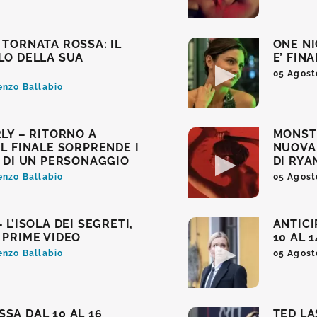
 TORNATA ROSSA: IL
ONE NI
LO DELLA SUA
E’ FIN
05 Agost
enzo Ballabio
RLY – RITORNO A
MONSTE
IL FINALE SORPRENDE I
NUOVA 
I DI UN PERSONAGGIO
DI RY
enzo Ballabio
05 Agost
 L’ISOLA DEI SEGRETI,
ANTICI
 PRIME VIDEO
10 AL 
enzo Ballabio
05 Agost
SA DAL 10 AL 16
TED LA