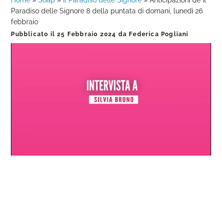
Home
»
Soap
»
Il Paradiso delle Signore
»
Anticipazioni de Il
Paradiso delle Signore 8 della puntata di domani, lunedì 26
febbraio
Pubblicato il
25 Febbraio 2024
da
Federica Pogliani
Loaded
:
Progress
:
Unmute
0%
0%