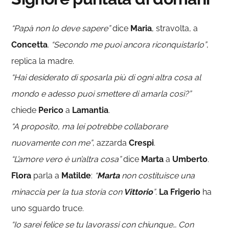
“Papà non lo deve sapere”
dice
Maria
, stravolta, a
Concetta
.
“Secondo me puoi ancora riconquistarlo”
,
replica la madre.
“Hai desiderato di sposarla più di ogni altra cosa al
mondo e adesso puoi smettere di amarla così?”
chiede
Perico
a
Lamantia
.
“A proposito, ma lei potrebbe collaborare
nuovamente con me”
, azzarda
Crespi
.
“L’amore vero è un’altra cosa”
dice
Marta
a
Umberto
.
Flora
parla a
Matilde
:
“
Marta
non costituisce una
minaccia per la tua storia con
Vittorio
”
.
La Frigerio
ha
uno sguardo truce.
“Io sarei felice se tu lavorassi con chiunque… Con