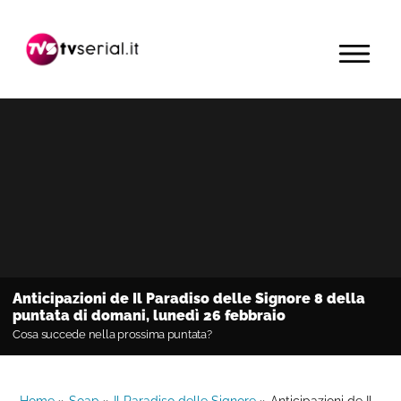
Passa
Passa
Passa
alla
al
alla
MENU
navigazione
contenuto
barra
primaria
principale
laterale
primaria
Anticipazioni de Il Paradiso delle Signore 8 della
puntata di domani, lunedì 26 febbraio
Cosa succede nella prossima puntata?