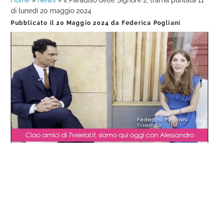
Home
»
News
»
Il Paradiso delle Signore 2, trama puntata 11
di lunedì 20 maggio 2024
Pubblicato il
20 Maggio 2024
da
Federica Pogliani
Loaded
:
Progress
:
Unmute
0%
0%