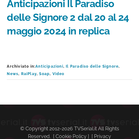
Anticipazioni Il Paradiso
delle Signore 2 dal 20 al 24
maggio 2024 in replica
Archiviato in:
Anticipazioni
,
Il Paradiso delle Signore
,
News
,
RaiPlay
,
Soap
,
Video
Barra
laterale
primaria
© Copyright 2012-2026 TVSerial.it All Rights
Reserved. [
Cookie Policy
] [
Privacy