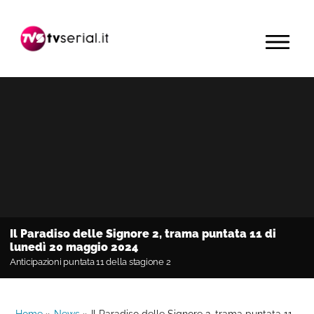
Passa
Passa
Passa
alla
al
alla
MENU
navigazione
contenuto
barra
primaria
principale
laterale
primaria
Il Paradiso delle Signore 2, trama puntata 11 di
lunedì 20 maggio 2024
Anticipazioni puntata 11 della stagione 2