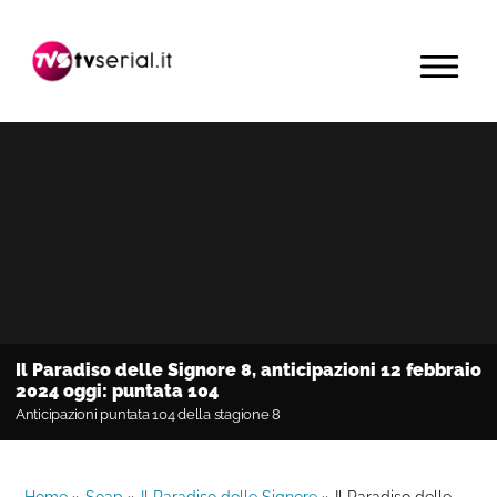
Passa
Passa
Passa
alla
al
alla
MENU
navigazione
contenuto
barra
primaria
principale
laterale
primaria
Il Paradiso delle Signore 8, anticipazioni 12 febbraio
2024 oggi: puntata 104
Anticipazioni puntata 104 della stagione 8