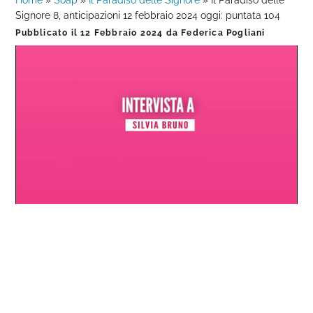
Home
»
Soap
»
Il Paradiso delle Signore
»
Il Paradiso delle
Signore 8, anticipazioni 12 febbraio 2024 oggi: puntata 104
Pubblicato il
12 Febbraio 2024
da
Federica Pogliani
Loaded
:
Progress
:
Unmute
0%
0%