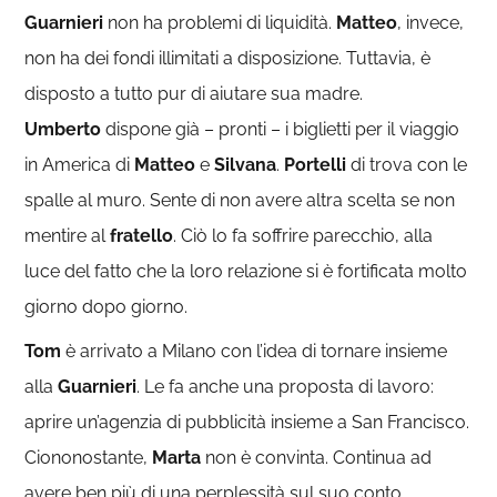
Guarnieri
non ha problemi di liquidità.
Matteo
, invece,
non ha dei fondi illimitati a disposizione. Tuttavia, è
disposto a tutto pur di aiutare sua madre.
Umberto
dispone già – pronti – i biglietti per il viaggio
in America di
Matteo
e
Silvana
.
Portelli
di trova con le
spalle al muro. Sente di non avere altra scelta se non
mentire al
fratello
. Ciò lo fa soffrire parecchio, alla
luce del fatto che la loro relazione si è fortificata molto
giorno dopo giorno.
Tom
è arrivato a Milano con l’idea di tornare insieme
alla
Guarnieri
. Le fa anche una proposta di lavoro:
aprire un’agenzia di pubblicità insieme a San Francisco.
Ciononostante,
Marta
non è convinta. Continua ad
avere ben più di una perplessità sul suo conto.