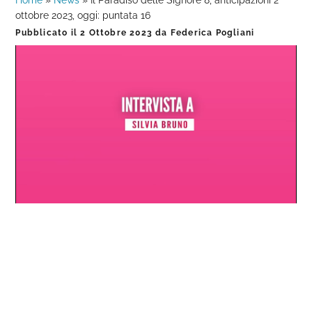
Home
»
News
»
Il Paradiso delle Signore 8, anticipazioni 2
ottobre 2023, oggi: puntata 16
Pubblicato il
2 Ottobre 2023
da
Federica Pogliani
Loaded
:
Progress
:
Unmute
0%
0%