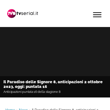
Passa
Passa
Passa
alla
al
alla
MENU
navigazione
contenuto
barra
primaria
principale
laterale
primaria
Il Paradiso delle Signore 8, anticipazioni 2 ottobre
2023, oggi: puntata 16
Anticipazioni puntata 16 della stagione 8