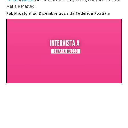
Home
»
News
»
Il Paradiso delle Signore 8, cosa succede tra
Maria e Matteo?
Pubblicato il
29 Dicembre 2023
da
Federica Pogliani
Loaded
:
Progress
:
Unmute
0%
0%