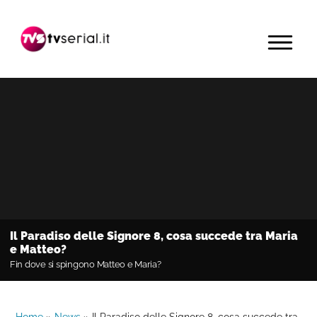
Passa
Passa
Passa
alla
al
alla
MENU
navigazione
contenuto
barra
primaria
principale
laterale
primaria
Il Paradiso delle Signore 8, cosa succede tra Maria
e Matteo?
Fin dove si spingono Matteo e Maria?