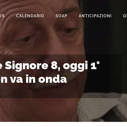
WS
CALENDARIO
SOAP
ANTICIPAZIONI
Q
BEAUTIFUL
IL PARADISO DELLE SIGNORE
LA PROMESSA
e Signore 8, oggi 1°
SEGRETI DI FAMIGLIA
n va in onda
TEMPESTA D’AMORE
UN POSTO AL SOLE