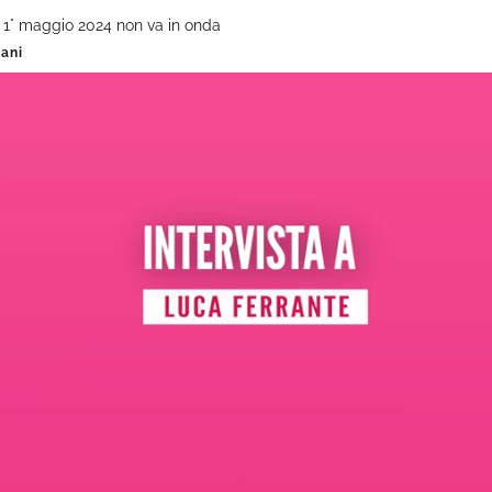
i 1° maggio 2024 non va in onda
iani