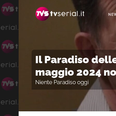
Passa
Passa
Passa
alla
al
alla
NE
navigazione
contenuto
barra
primaria
principale
laterale
primaria
Il Paradiso dell
maggio 2024 no
Niente Paradiso oggi