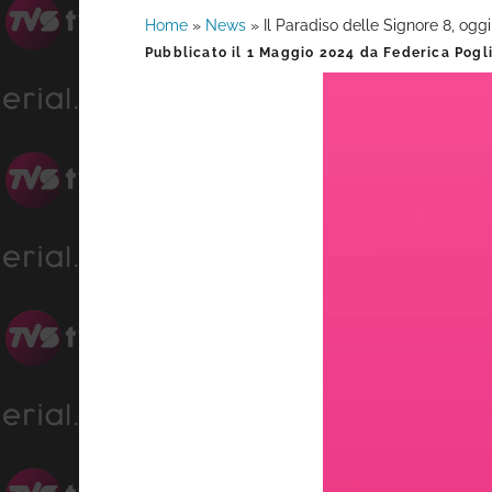
Home
»
News
»
Il Paradiso delle Signore 8, ogg
Barra
Pubblicato il
1 Maggio 2024
da
Federica Pogl
laterale
primaria