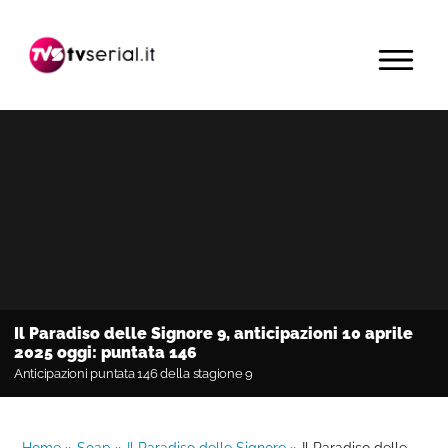
Passa
Passa
Passa
alla
al
alla
MENU
navigazione
contenuto
barra
primaria
principale
laterale
primaria
Il Paradiso delle Signore 9, anticipazioni 10 aprile
2025 oggi: puntata 146
Anticipazioni puntata 146 della stagione 9