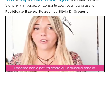
Home
»
Soap
»
Il Paradiso delle Signore
»
Il Paradiso delle
Signore 9, anticipazioni 10 aprile 2025 oggi: puntata 146
Pubblicato il
10 Aprile 2025
da
Silvia Di Gregorio
Loaded
:
Progress
:
Unmute
0%
0%