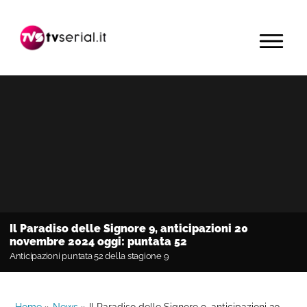
Passa
Passa
Passa
alla
al
alla
MENU
navigazione
contenuto
barra
primaria
principale
laterale
primaria
Il Paradiso delle Signore 9, anticipazioni 20
novembre 2024 oggi: puntata 52
Anticipazioni puntata 52 della stagione 9