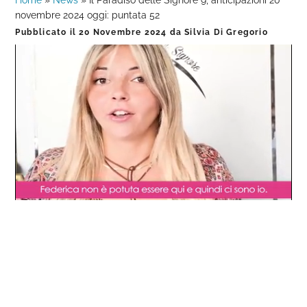
Home
»
News
»
Il Paradiso delle Signore 9, anticipazioni 20
novembre 2024 oggi: puntata 52
Pubblicato il
20 Novembre 2024
da
Silvia Di Gregorio
Loaded
:
Progress
:
Unmute
0%
0%