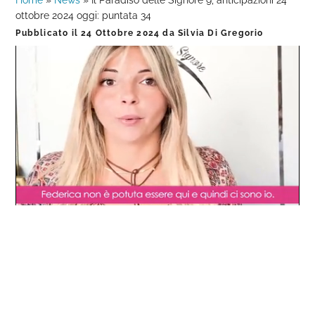
Home
»
News
»
Il Paradiso delle Signore 9, anticipazioni 24
ottobre 2024 oggi: puntata 34
Pubblicato il
24 Ottobre 2024
da
Silvia Di Gregorio
Loaded
:
Progress
:
Unmute
0%
0%