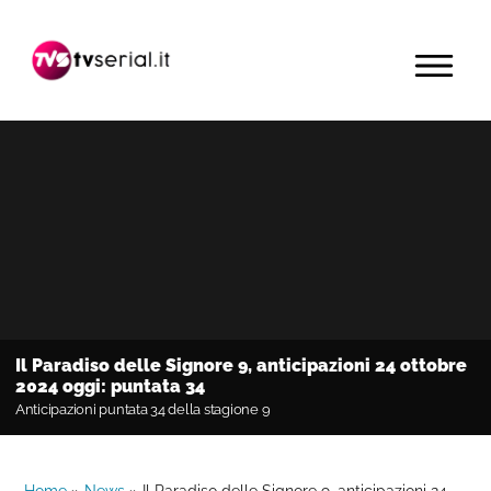
Passa
Passa
Passa
alla
al
alla
MENU
navigazione
contenuto
barra
primaria
principale
laterale
primaria
Il Paradiso delle Signore 9, anticipazioni 24 ottobre
2024 oggi: puntata 34
Anticipazioni puntata 34 della stagione 9