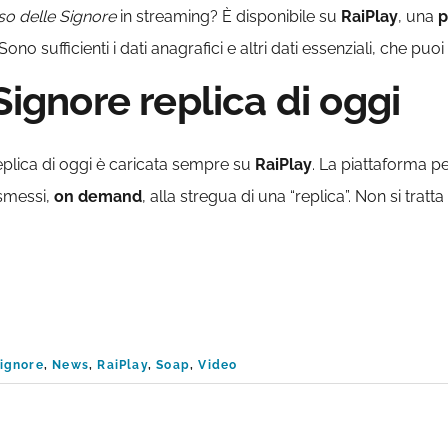
iso delle Signore
in streaming? È disponibile su
RaiPlay
, una
p
 sufficienti i dati anagrafici e altri dati essenziali, che puoi
Signore replica di oggi
eplica di oggi è caricata sempre su
RaiPlay
. La piattaforma p
smessi,
on demand
, alla stregua di una “replica”. Non si trat
Signore
,
News
,
RaiPlay
,
Soap
,
Video