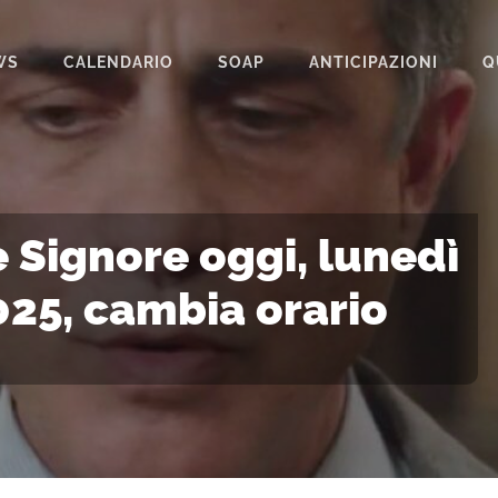
WS
CALENDARIO
SOAP
ANTICIPAZIONI
Q
BEAUTIFUL
IL PARADISO DELLE SIGNORE
LA PROMESSA
e Signore oggi, lunedì
SEGRETI DI FAMIGLIA
25, cambia orario
TEMPESTA D’AMORE
?
UN POSTO AL SOLE