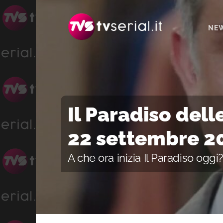
Passa
Passa
Passa
alla
al
alla
NE
navigazione
contenuto
barra
primaria
principale
laterale
primaria
Il Paradiso dell
22 settembre 20
A che ora inizia Il Paradiso oggi