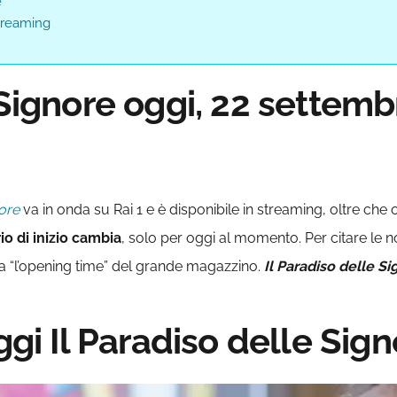
e
streaming
 Signore oggi, 22 settem
nore
va in onda su Rai 1 e è disponibile in streaming, oltre che
rio di inizio cambia
, solo per oggi al momento. Per citare le no
bia “l’opening time” del grande magazzino.
Il Paradiso delle S
ggi Il Paradiso delle Sig