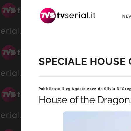
Passa
Passa
Passa
alla
al
alla
NE
navigazione
contenuto
barra
primaria
principale
laterale
primaria
Barra
SPECIALE HOUSE
laterale
primaria
Pubblicato il
29 Agosto 2022
da
Silvia Di Gre
House of the Dragon,