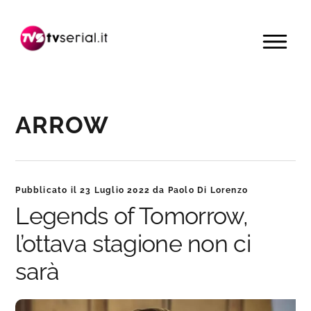
Passa
Passa
Passa
alla
al
alla
MENU
navigazione
contenuto
barra
primaria
principale
laterale
primaria
ARROW
Pubblicato il
23 Luglio 2022
da
Paolo Di Lorenzo
Legends of Tomorrow,
l’ottava stagione non ci
sarà