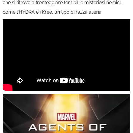
che si ritrova a fronteggiare temibili e misteriosi nemici,
come l'HYDRA e i Kree, un tipo di razza aliena.