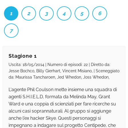
1
2
3
4
5
6
7
Stagione 1
Uscita: 18/05/2014 | Numero di episodi: 22 | Diretto da:
Jesse Bochco, Billy Gierhart, Vincent Misiano, | Sceneggiato
da: Maurissa Tancharoen, Jed Whedon, Joss Whedon,
L'agente Phil Coulson mette insieme una squadra di
agenti S.H.I.E.L.D, formata da Melinda May, Grant
Ward e una coppia di scienziati per fare ricerche su
alcuni casi soprannaturali. Al gruppo si aggiunge
anche l'ex hacker Skye. Questi personaggi si
impegnano a indagare sul progetto Centipede, che