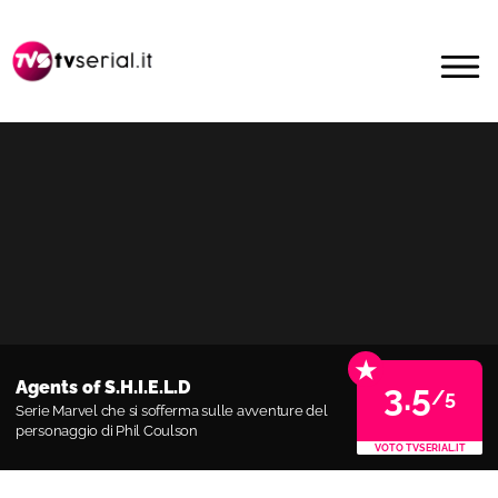
Passa
Passa
alla
al
MENU
navigazione
contenuto
primaria
principale
★
Agents of S.H.I.E.L.D
3.5
/5
Serie Marvel che si sofferma sulle avventure del
personaggio di Phil Coulson
VOTO TVSERIAL.IT