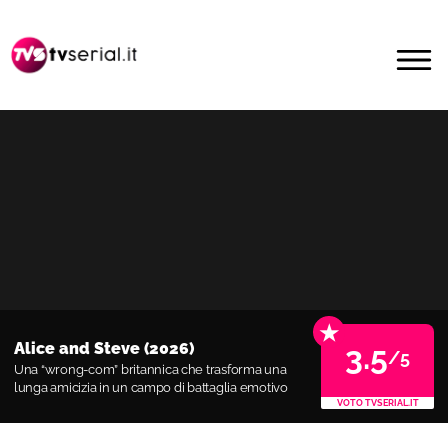
Passa
Passa
alla
al
MENU
navigazione
contenuto
primaria
principale
★
Alice and Steve (2026)
3.5
/5
Una “wrong-com” britannica che trasforma una
lunga amicizia in un campo di battaglia emotivo
VOTO TVSERIAL.IT