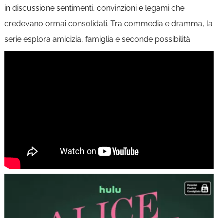
in discussione sentimenti, convinzioni e legami che
credevano ormai consolidati. Tra commedia e dramma, la
serie esplora amicizia, famiglia e seconde possibilità.