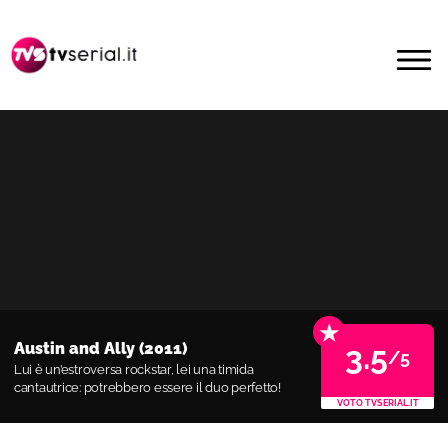
Passa
Passa
alla
al
MENU
navigazione
contenuto
primaria
principale
★
Austin and Ally (2011)
3.5
/5
Lui è un’estroversa rockstar, lei una timida
cantautrice: potrebbero essere il duo perfetto!
VOTO TVSERIAL.IT