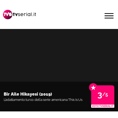
Passa
Passa
alla
al
MENU
navigazione
contenuto
primaria
principale
★
3
/5
Bir Aile Hikayesi (2019)
L’adattamento turco della serie americana This Is Us
VOTO TVSERIAL.IT