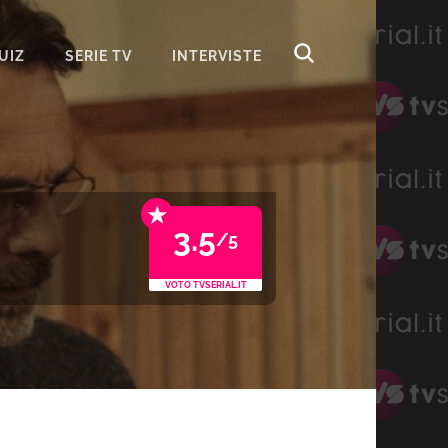
UIZ
SERIE TV
INTERVISTE
★
3.5
/5
VOTO TVSERIAL.IT