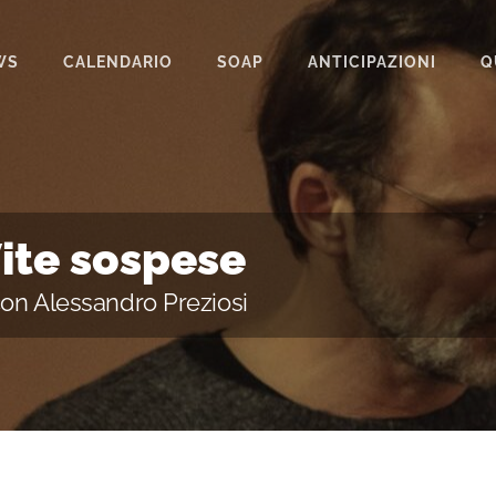
WS
CALENDARIO
SOAP
ANTICIPAZIONI
Q
BEAUTIFUL
IL PARADISO DELLE SIGNORE
LA PROMESSA
Vite sospese
SEGRETI DI FAMIGLIA
a con Alessandro Preziosi
TEMPESTA D’AMORE
UN POSTO AL SOLE