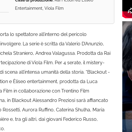
Casa di produzione:
Rai Fiction ed Eliseo
Entertainment, Viola Film
orta lo spettatore all’interno del pericolo
nvolgere. La serie è scritta da Valerio D’Anunzio,
chela Straniero, Andrea Valagussa. Prodotta da Rai
tecipazione di Viola Film. Per 4 serate, il mistery-
 scena all’intensa umanità della storia. “Blackout -
tion e Èliseo entertainment, prodotta da Luca
a Film in collaborazione con Trentino Film
a, in Blackout Alessandro Preziosi sarà affiancato
 Rossetti, Aurora Ruffino, Caterina Shulha, Maria
re e, tra gli altri, dai giovani Federico Russo,
co.