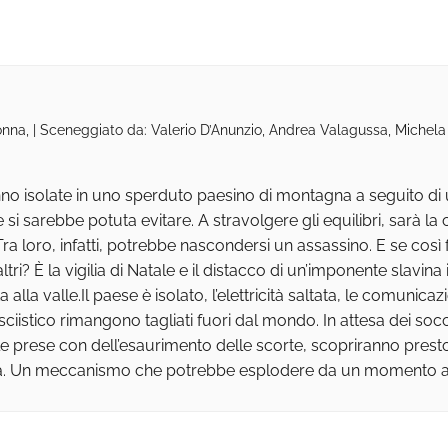
onna, | Sceneggiato da: Valerio D’Anunzio, Andrea Valagussa, Michela
no isolate in uno sperduto paesino di montagna a seguito di u
rse si sarebbe potuta evitare. A stravolgere gli equilibri, sar
Tra loro, infatti, potrebbe nascondersi un assassino. E se cos
ltri? È la vigilia di Natale e il distacco di un’imponente slavin
lla valle.Il paese è isolato, l’elettricità saltata, le comunicazio
iistico rimangono tagliati fuori dal mondo. In attesa dei socco
 prese con dell’esaurimento delle scorte, scopriranno presto
 Un meccanismo che potrebbe esplodere da un momento all’