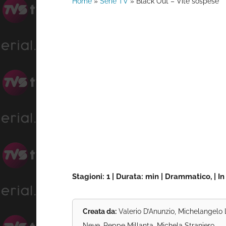
Home
»
Serie TV
»
Black Out – Vite sospese
Stagioni: 1 | Durata: min | Drammatico, | I
Creata da:
Valerio D’Anunzio, Michelangelo 
Neve, Peppe Millanta, Michela Straniero,