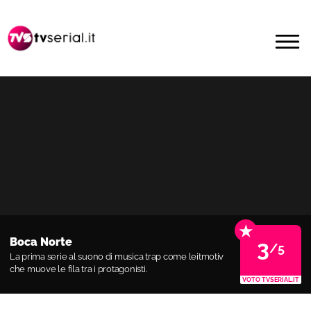
Passa
Passa
alla
al
MENU
navigazione
contenuto
primaria
principale
★
Boca Norte
3
/5
La prima serie al suono di musica trap come leitmotiv
che muove le fila tra i protagonisti.
VOTO TVSERIAL.IT