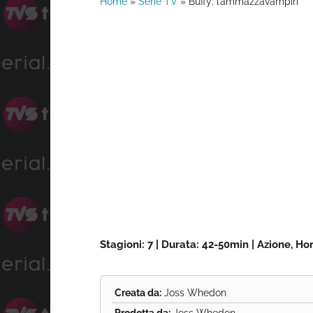
Home
»
Serie TV
»
Buffy: l’ammazzavampiri
Stagioni: 7 | Durata: 42-50min | Azione, H
Creata da:
Joss Whedon