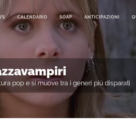
WS
CALENDARIO
SOAP
ANTICIPAZIONI
Q
BEAUTIFUL
IL PARADISO DELLE SIGNORE
LA PROMESSA
azzavampiri
SEGRETI DI FAMIGLIA
tura pop e si muove tra i generi più disparati
TEMPESTA D’AMORE
UN POSTO AL SOLE