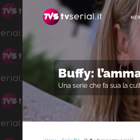
Passa
Passa
alla
al
NE
navigazione
contenuto
primaria
principale
Buffy: l’amm
Una serie che fa sua la cul