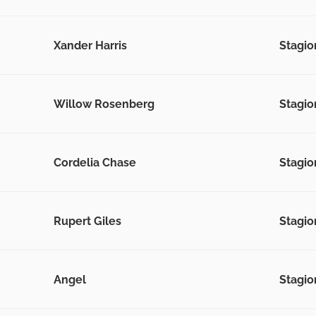
Xander Harris
Stagion
Willow Rosenberg
Stagion
Cordelia Chase
Stagion
Rupert Giles
Stagion
Angel
Stagion