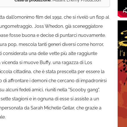
Casa di produzione:
Mutant Enemy Production
ta dall'omonimo film del 1992, che si rivelò un flop al
 lungometraggio, Joss Whedon, già sceneggiatore
i base fosse buona e decise di puntarci nuovamente.
ltura pop, mescola tanti generi diversi come horror,
i considerata una delle vette più alte raggiunte
lla vicenda si muove Buffy, una ragazza di Los
ccola cittadina, che è stata prescelta per essere la
o di affrontare i demoni che cercano di impadronirsi
alcuni fedeli amici, riuniti nella "Scooby gang".
tte stagioni e in ognuna di esse si assiste a un
mpersonata da Sarah Michelle Gellar, che grazie a
le.