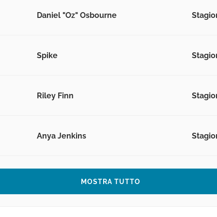
Daniel "Oz" Osbourne
Stagion
Spike
Stagion
Riley Finn
Stagion
Anya Jenkins
Stagion
MOSTRA TUTTO