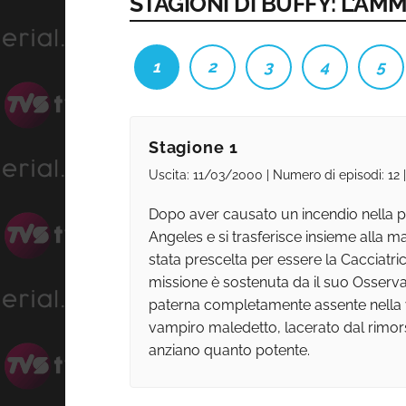
STAGIONI DI BUFFY: L’A
1
2
3
4
5
Stagione 1
Uscita: 11/03/2000 | Numero di episodi: 12
Dopo aver causato un incendio nella pa
Angeles e si trasferisce insieme alla ma
stata prescelta per essere la Cacciatri
missione è sostenuta da il suo Osservat
paterna completamente assente nella vi
vampiro maledetto, lacerato dal rimors
anziano quanto potente.