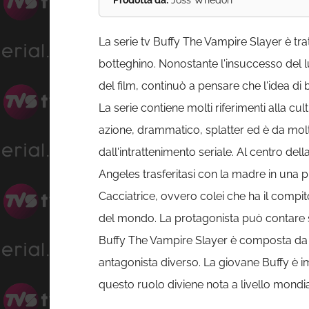
Prodotta da:
Joss Whedon
La serie tv Buffy The Vampire Slayer è trat
botteghino. Nonostante l'insuccesso del
del film, continuò a pensare che l'idea d
La serie contiene molti riferimenti alla cu
azione, drammatico, splatter ed è da molt
dall'intrattenimento seriale. Al centro de
Angeles trasferitasi con la madre in una pi
Cacciatrice, ovvero colei che ha il compit
del mondo. La protagonista può contare su 
Buffy The Vampire Slayer è composta da se
antagonista diverso. La giovane Buffy è i
questo ruolo diviene nota a livello mondia