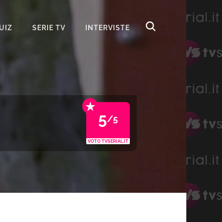
UIZ
SERIE TV
INTERVISTE
★
5
/5
VOTO TVSERIAL.IT