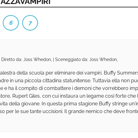
MMAZZAVAMPIRI
6
7
 | Diretto da: Joss Whedon, | Sceneggiato da: Joss Whedon,
lestra della scuola per eliminare dei vampiri, Buffy Summers
dre in una piccola cittadina statunitense. Tuttavia ella non può
ce e ha il compito di combattere i demoni che vorrebbero impa
ore, Rupert Giles, con cui instaura un legame così forte che l
ta della giovane. In questa prima stagione Buffy stringe un'i
o per le sue tante uccisioni. Il grande nemico che deve front