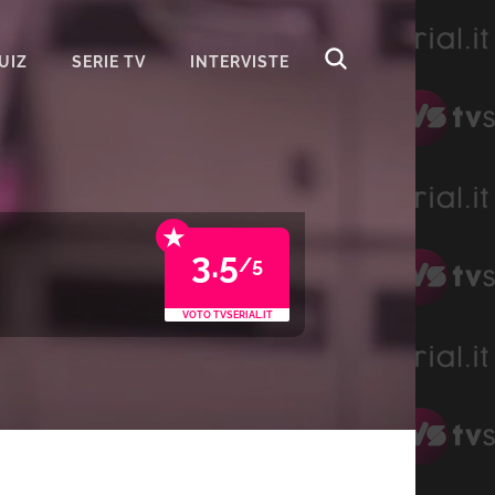
UIZ
SERIE TV
INTERVISTE
★
3.5
/5
VOTO TVSERIAL.IT