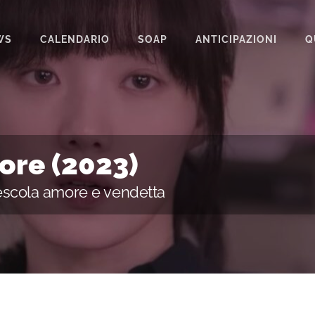
WS
CALENDARIO
SOAP
ANTICIPAZIONI
Q
BEAUTIFUL
IL PARADISO DELLE SIGNORE
LA PROMESSA
ore (2023)
SEGRETI DI FAMIGLIA
escola amore e vendetta
TEMPESTA D’AMORE
UN POSTO AL SOLE