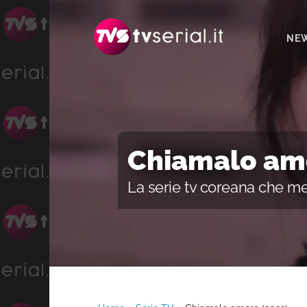
Passa
Passa
alla
al
NE
navigazione
contenuto
primaria
principale
Chiamalo am
La serie tv coreana che m