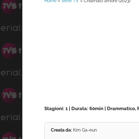
Home
»
Serie TV
»
Chiamalo amore (2023)
Stagioni: 1 | Durata: 60min | Drammatico, 
Creata da:
Kim Ga-eun