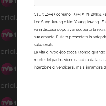
Call It Love ( coreano : 사랑 이라 말해요 ) è 
Lee Sung-kyung e Kim Young-kwang . È 
va in discesa dopo aver scoperto la relazi
sua amante. È stato presentato in anteprima
selezionati.
La vita di Woo-joo tocca il fondo quando 
morte del padre, viene cacciata dalla cas
intenzione di vendicarsi, ma si innamora di