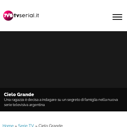
Passa
Passa
alla
al
MENU
navigazione
contenuto
primaria
principale
Cielo Grande
Una ragazza è decisa a indagare su un segreto di famiglia nella nuova
serie televisiva argentina
Home
»
Serie TV
»
Cielo Grande