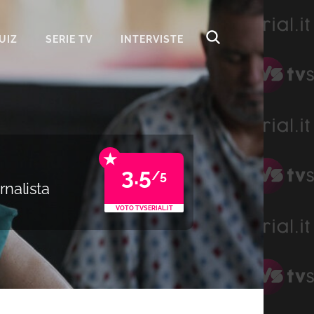
UIZ
SERIE TV
INTERVISTE
★
3.5
/5
rnalista
VOTO TVSERIAL.IT