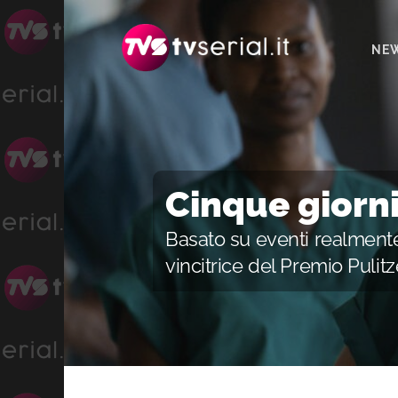
Passa
Passa
alla
al
NE
navigazione
contenuto
primaria
principale
Cinque giorn
Basato su eventi realmente 
vincitrice del Premio Pulitz