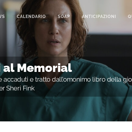
WS
CALENDARIO
SOAP
ANTICIPAZIONI
Q
BEAUTIFUL
IL PARADISO DELLE SIGNORE
LA PROMESSA
i al Memorial
SEGRETI DI FAMIGLIA
accaduti e tratto dall’omonimo libro della gio
TEMPESTA D’AMORE
er Sheri Fink
UN POSTO AL SOLE