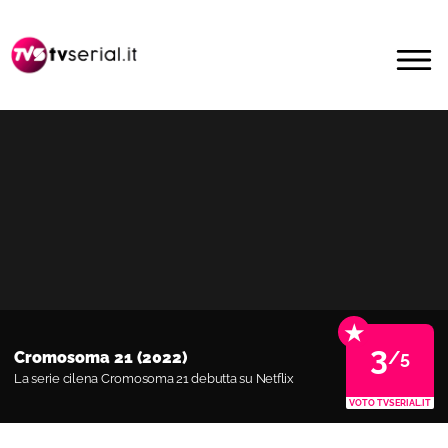
Passa
Passa
alla
al
MENU
navigazione
contenuto
primaria
principale
★
3
/5
Cromosoma 21 (2022)
La serie cilena Cromosoma 21 debutta su Netflix
VOTO TVSERIAL.IT