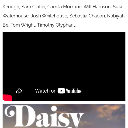
Keough, Sam Claflin, Camila Morrone, Will Harrison, Suki
Waterhouse, Josh Whitehouse, Sebastia Chacon, Nabiyah
Be, Tom Wright, Timothy Olyphant.