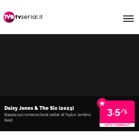
Passa
Passa
alla
al
MENU
navigazione
contenuto
primaria
principale
★
Daisy Jones & The Six (2023)
3.5
/5
Basata sul romanzo best-seller di Taylor Jenkins
Reid
VOTO TVSERIAL.IT