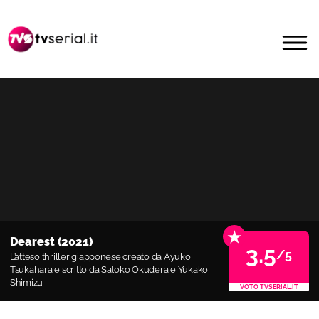
Passa
Passa
alla
al
MENU
navigazione
contenuto
primaria
principale
★
Dearest (2021)
3.5
/5
L’atteso thriller giapponese creato da Ayuko
Tsukahara e scritto da Satoko Okudera e Yukako
Shimizu
VOTO TVSERIAL.IT