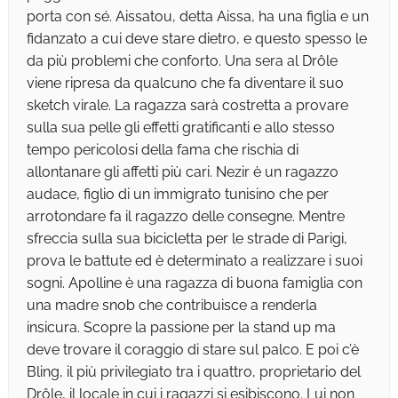
porta con sé. Aissatou, detta Aissa, ha una figlia e un
fidanzato a cui deve stare dietro, e questo spesso le
da più problemi che conforto. Una sera al Drôle
viene ripresa da qualcuno che fa diventare il suo
sketch virale. La ragazza sarà costretta a provare
sulla sua pelle gli effetti gratificanti e allo stesso
tempo pericolosi della fama che rischia di
allontanare gli affetti più cari. Nezir è un ragazzo
audace, figlio di un immigrato tunisino che per
arrotondare fa il ragazzo delle consegne. Mentre
sfreccia sulla sua bicicletta per le strade di Parigi,
prova le battute ed è determinato a realizzare i suoi
sogni. Apolline è una ragazza di buona famiglia con
una madre snob che contribuisce a renderla
insicura. Scopre la passione per la stand up ma
deve trovare il coraggio di stare sul palco. E poi c’è
Bling, il più privilegiato tra i quattro, proprietario del
Drôle, il locale in cui i ragazzi si esibiscono. Lui non