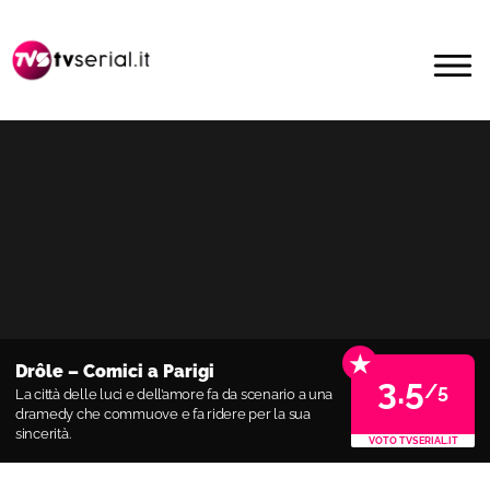
Passa
Passa
alla
al
MENU
navigazione
contenuto
primaria
principale
★
Drôle – Comici a Parigi
3.5
/5
La città delle luci e dell’amore fa da scenario a una
dramedy che commuove e fa ridere per la sua
sincerità.
VOTO TVSERIAL.IT