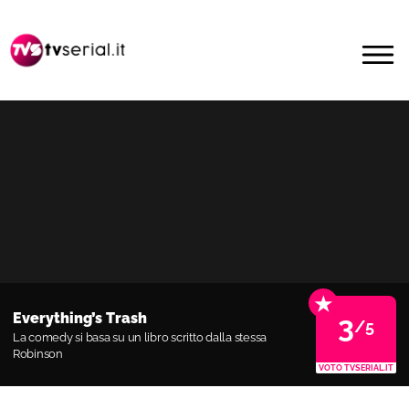
Passa
Passa
alla
al
MENU
navigazione
contenuto
primaria
principale
★
Everything’s Trash
3
/5
La comedy si basa su un libro scritto dalla stessa
Robinson
VOTO TVSERIAL.IT