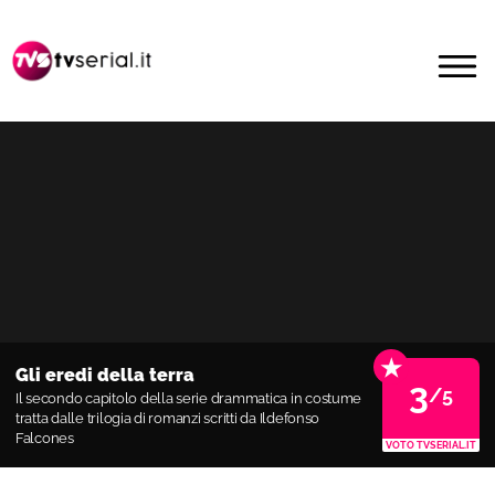
Passa
Passa
alla
al
MENU
navigazione
contenuto
primaria
principale
★
Gli eredi della terra
3
/5
Il secondo capitolo della serie drammatica in costume
tratta dalle trilogia di romanzi scritti da Ildefonso
Falcones
VOTO TVSERIAL.IT