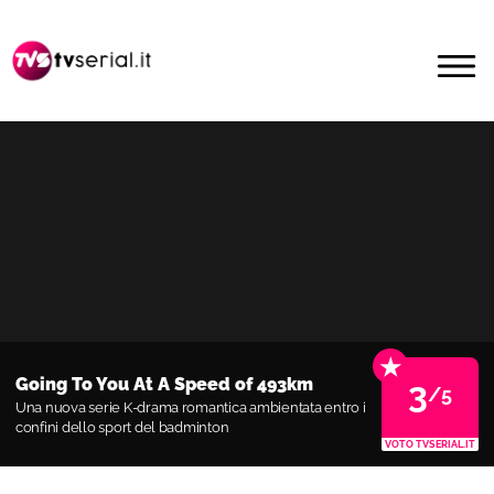
Passa
Passa
alla
al
MENU
navigazione
contenuto
primaria
principale
★
Going To You At A Speed of 493km
3
/5
Una nuova serie K-drama romantica ambientata entro i
confini dello sport del badminton
VOTO TVSERIAL.IT