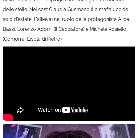
delle stelle. Nel cast Claudia Gusmano (La mafia uccide
solo d'estate, L'allieva) nel ruolo della protagonista Alice
Bassi, Lorenzo Adorni (Il Cacciatore) e Michele Rosiello
(Gomorra, L'isola di Pietro).