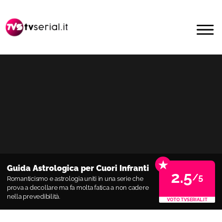
Passa
Passa
alla
al
MENU
navigazione
contenuto
primaria
principale
★
Guida Astrologica per Cuori Infranti
2.5
/5
Romanticismo e astrologia uniti in una serie che
prova a decollare ma fa molta fatica a non cadere
nella prevedibilità.
VOTO TVSERIAL.IT