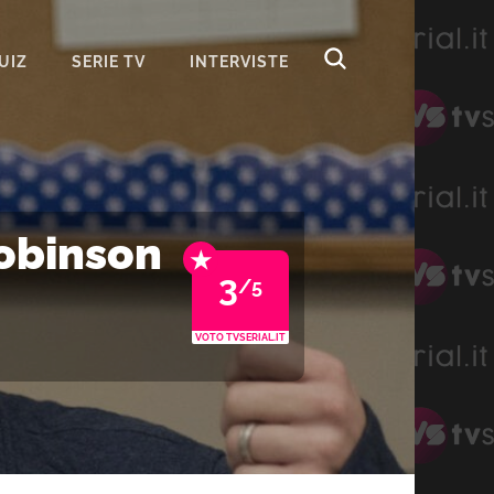
UIZ
SERIE TV
INTERVISTE
Robinson
★
3
/5
VOTO TVSERIAL.IT