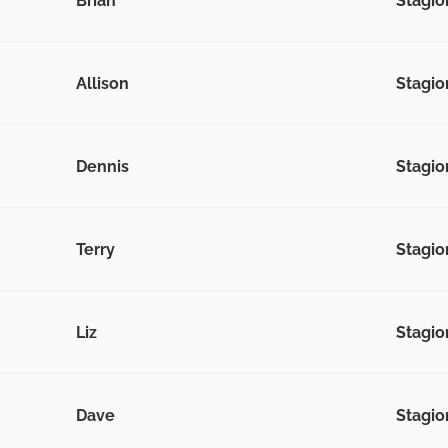
Brian
Stagion
Allison
Stagion
Dennis
Stagion
Terry
Stagion
Liz
Stagion
Dave
Stagion