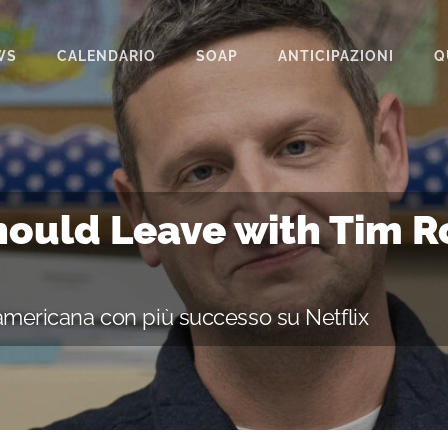
WS
CALENDARIO
SOAP
ANTICIPAZIONI
Q
BEAUTIFUL
IL PARADISO DELLE SIGNORE
LA PROMESSA
Should Leave with Tim 
SEGRETI DI FAMIGLIA
TEMPESTA D’AMORE
americana con più successo su Netflix
UN POSTO AL SOLE