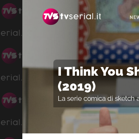
Passa
Passa
alla
al
NE
navigazione
contenuto
primaria
principale
I Think You 
(2019)
La serie comica di sketch 