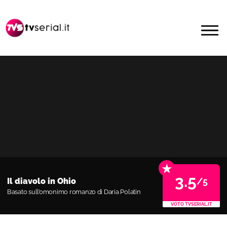
Passa
Passa
alla
al
MENU
navigazione
contenuto
primaria
principale
★
3.5
/5
Il diavolo in Ohio
Basato sull’omonimo romanzo di Daria Polatin
VOTO TVSERIAL.IT