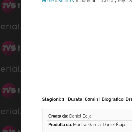
Home
»
Serie TV
»
Indomabili (Cristo y Rey) (2
Stagioni: 1 | Durata: 60min | Biografico, D
Creata da:
Daniel Écija
Prodotta da:
Montse García, Daniel Écija