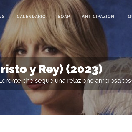
WS
CALENDARIO
SOAP
ANTICIPAZIONI
Q
BEAUTIFUL
IL PARADISO DELLE SIGNORE
LA PROMESSA
risto y Rey) (2023)
SEGRETI DI FAMIGLIA
 Lorente che segue una relazione amorosa tos
TEMPESTA D’AMORE
UN POSTO AL SOLE