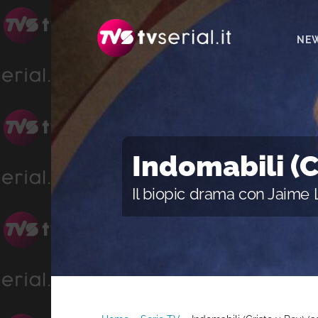
Passa
Passa
alla
al
NE
navigazione
contenuto
primaria
principale
Indomabili (C
Il biopic drama con Jaime