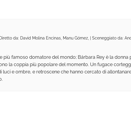
 Diretto da: David Molina Encinas, Manu Gómez, | Sceneggiato da: And
re e più famoso domatore del mondo; Bárbara Rey è la donna p
marono la coppia più popolare del momento. Un fugace corteg
 luci e ombre, e retroscene che hanno cercato di allontanare 
o.