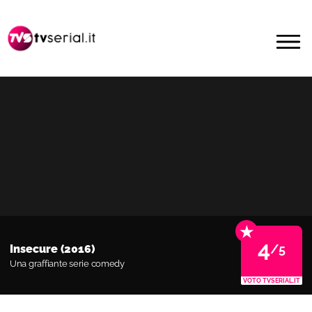
Passa
Passa
alla
al
MENU
navigazione
contenuto
primaria
principale
★
4
/5
Insecure (2016)
Una graffiante serie comedy
VOTO TVSERIAL.IT