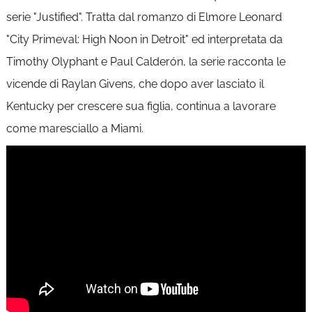
serie "Justified". Tratta dal romanzo di Elmore Leonard
"City Primeval: High Noon in Detroit" ed interpretata da
Timothy Olyphant e Paul Calderón, la serie racconta le
vicende di Raylan Givens, che dopo aver lasciato il
Kentucky per crescere sua figlia, continua a lavorare
come maresciallo a Miami.