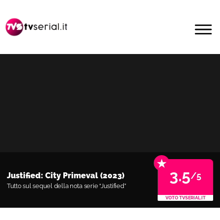
Passa
Passa
alla
al
MENU
navigazione
contenuto
primaria
principale
★
3.5
/5
Justified: City Primeval (2023)
Tutto sul sequel della nota serie “Justified”
VOTO TVSERIAL.IT