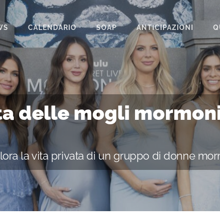
WS
CALENDARIO
SOAP
ANTICIPAZIONI
Q
BEAUTIFUL
IL PARADISO DELLE SIGNORE
LA PROMESSA
eta delle mogli mormon
SEGRETI DI FAMIGLIA
TEMPESTA D’AMORE
lora la vita privata di un gruppo di donne mo
UN POSTO AL SOLE