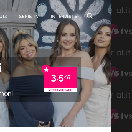
UIZ
SERIE TV
INTERVISTE
i
★
3.5
/5
VOTO TVSERIAL.IT
rmoni