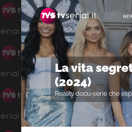
Passa
Passa
alla
al
NE
navigazione
contenuto
primaria
principale
La vita segr
(2024)
Reality docu-serie che esp