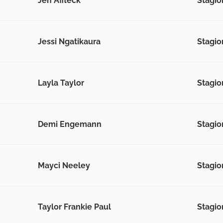
Jen Affleck
Stagion
Jessi Ngatikaura
Stagion
Layla Taylor
Stagion
Demi Engemann
Stagion
Mayci Neeley
Stagion
Taylor Frankie Paul
Stagion