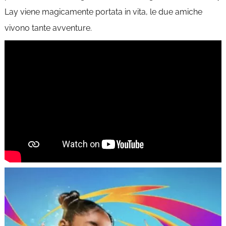
Lay viene magicamente portata in vita, le due amiche
vivono tante avventure.