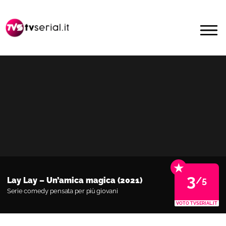
Passa
Passa
alla
al
MENU
navigazione
contenuto
primaria
principale
★
3
/5
Lay Lay – Un’amica magica (2021)
Serie comedy pensata per più giovani
VOTO TVSERIAL.IT