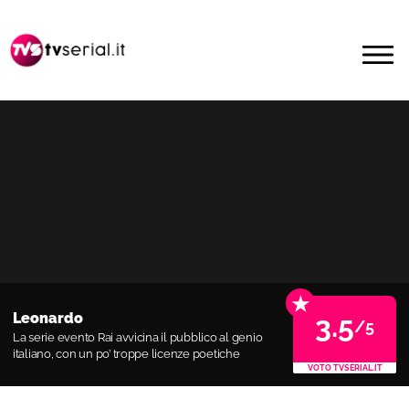
Passa
Passa
alla
al
MENU
navigazione
contenuto
primaria
principale
★
Leonardo
3.5
/5
La serie evento Rai avvicina il pubblico al genio
italiano, con un po’ troppe licenze poetiche
VOTO TVSERIAL.IT