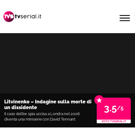
Passa
Passa
alla
al
MENU
navigazione
contenuto
primaria
principale
★
Litvinenko – Indagine sulla morte di
3.5
/5
un dissidente
Il caso dell’ex spia uccisa a Londra nel 2006
diventa una miniserie con David Tennant
VOTO TVSERIAL.IT