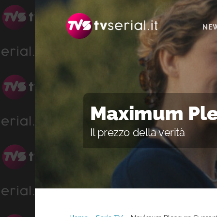
Passa
Passa
alla
al
NE
navigazione
contenuto
primaria
principale
Maximum Ple
Il prezzo della verità