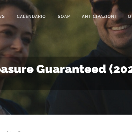
WS
CALENDARIO
SOAP
ANTICIPAZIONI
Q
BEAUTIFUL
IL PARADISO DELLE SIGNORE
LA PROMESSA
asure Guaranteed (20
SEGRETI DI FAMIGLIA
TEMPESTA D’AMORE
UN POSTO AL SOLE