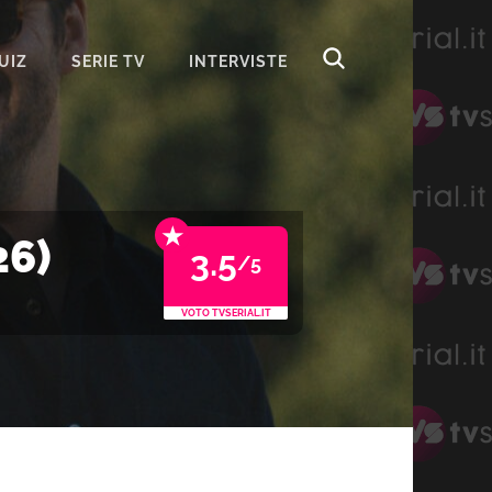
UIZ
SERIE TV
INTERVISTE
★
26)
3.5
/5
VOTO TVSERIAL.IT