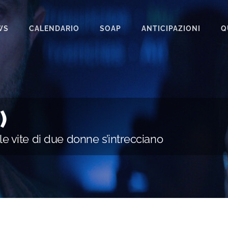
WS
CALENDARIO
SOAP
ANTICIPAZIONI
Q
BEAUTIFUL
IL PARADISO DELLE SIGNORE
LA PROMESSA
)
SEGRETI DI FAMIGLIA
le vite di due donne s’intrecciano
TEMPESTA D’AMORE
UN POSTO AL SOLE