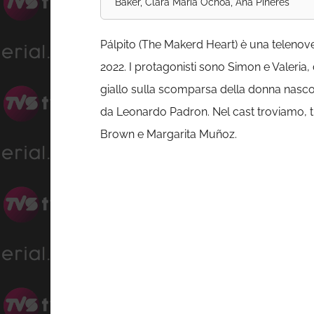
Baker, Clara María Ochoa, Ana Piñeres
Pálpito (The Makerd Heart) è una telenovel
2022. I protagonisti sono Simon e Valeria, 
giallo sulla scomparsa della donna nasco
da Leonardo Padron. Nel cast troviamo, tr
Brown e Margarita Muñoz.