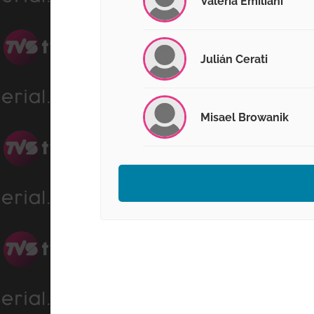
Valeria Emiliani
Julián Cerati
Misael Browanik