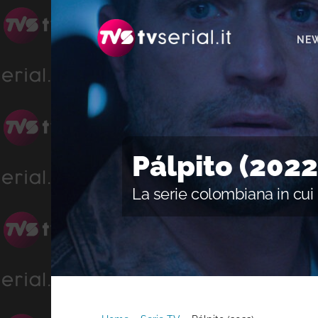
Passa
Passa
alla
al
NE
navigazione
contenuto
primaria
principale
Pálpito (2022
La serie colombiana in cui 