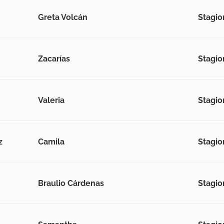
Greta Volcán
Stagion
Zacarías
Stagion
Valeria
Stagion
z
Camila
Stagion
Braulio Cárdenas
Stagion