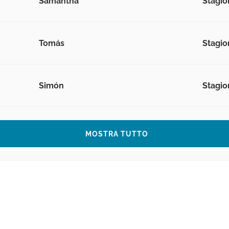
Samantha
Stagion
Tomás
Stagion
Simón
Stagio
MOSTRA TUTTO