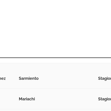
hez
Sarmiento
Stagion
Mariachi
Stagion