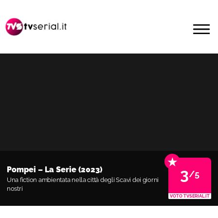
Passa
Passa
alla
al
MENU
navigazione
contenuto
primaria
principale
★
Pompei – La Serie (2023)
3
/5
Una fiction ambientata nella città degli Scavi dei giorni
nostri
VOTO TVSERIAL.IT