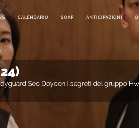
WS
CALENDARIO
SOAP
ANTICIPAZIONI
Q
BEAUTIFUL
IL PARADISO DELLE SIGNORE
LA PROMESSA
24)
SEGRETI DI FAMIGLIA
odyguard Seo Doyoon i segreti del gruppo Hwa
TEMPESTA D’AMORE
UN POSTO AL SOLE