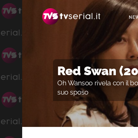
Passa
Passa
alla
al
NE
navigazione
contenuto
primaria
principale
Red Swan (20
Oh Wansoo rivela con il b
suo sposo