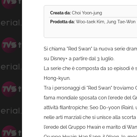
Creata da:
Choi Yoon-jung
Prodotta da:
Woo-taek Kim, Jung Tae-Won
Si chiama "Red Swan" la nuova serie dra
su Disney+ a partire dal 3 luglio.
La serie che è composta da 10 episodi è st
Hong-kyun.
Tra i personaggi di "Red Swan" troviamo O
fama mondiale sposata con l'erede del G
attività filantropiche; Seo Do-yoon (Rain)
nelle arti marziali che si unisce alla sc
l'erede del Gruppo Hwain e marito di Wan-
Gruppo Hwain; Han Sang-il (Yoon Je-moon