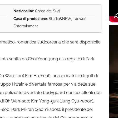
Nazionalità:
Corea del Sud
Casa di produzione:
Studio&NEW, Taewon
Entertainment
mmatico-romantica sudcoreana che sarà disponibile
ata scritta da Choi Yoon-jung e la regia è di Park
h Wan-soo( Kim Ha-neul), una giocatrice di golf di
ruppo Hwain e diventata famosa per via delle sue
, un poliziotto diventato bodyguard con eccellenti doti
orta di Oh Wan-soo; Kim Yong-guk (Jung Gyu-woon),
soo; Park Mi-ran (Seo Yi-sook), il presidente del
), il rappresentante legale del Gruppo Hwain e