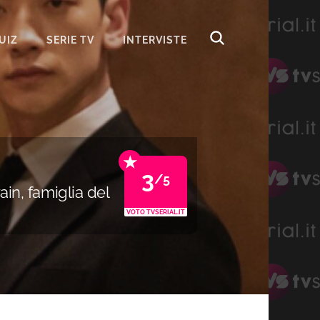
UIZ
SERIE TV
INTERVISTE
★
3
/5
in, famiglia del
VOTO TVSERIAL.IT