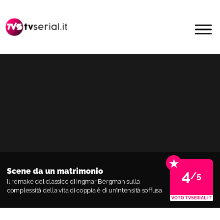
Passa
Passa
alla
al
MENU
navigazione
contenuto
primaria
principale
★
Scene da un matrimonio
4
/5
Il remake del classico di Ingmar Bergman sulla
complessità della vita di coppia è di un’intensità soffusa
VOTO TVSERIAL.IT