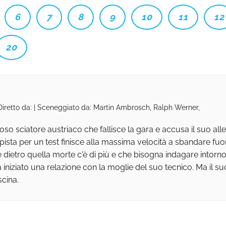
6
7
8
9
10
11
12
20
 Diretto da: | Sceneggiato da: Martin Ambrosch, Ralph Werner,
o sciatore austriaco che fallisce la gara e accusa il suo allen
ista per un test finisce alla massima velocità a sbandare fuor
dietro quella morte c'è di più e che bisogna indagare intorno
 iniziato una relazione con la moglie del suo tecnico. Ma il su
scina.