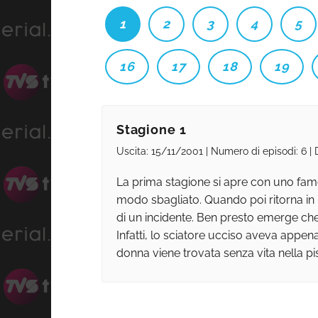
1
2
3
4
5
16
17
18
19
Stagione 1
Uscita: 15/11/2001 | Numero di episodi: 6 |
La prima stagione si apre con uno famos
modo sbagliato. Quando poi ritorna in p
di un incidente. Ben presto emerge che 
Infatti, lo sciatore ucciso aveva appena
donna viene trovata senza vita nella pi