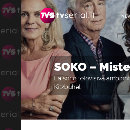
Passa
Passa
alla
al
NE
navigazione
contenuto
primaria
principale
SOKO – Miste
La serie televisiva ambient
Kitzbuhel