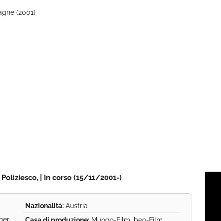
agne (2001)
Poliziesco, | In corso (15/11/2001-)
Nazionalità:
Austria
er,
Casa di produzione:
Mungo-Film, beo-Film,