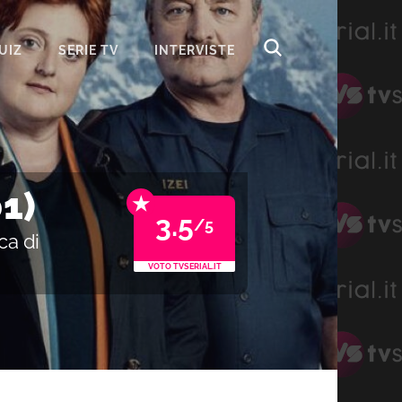
UIZ
SERIE TV
INTERVISTE
1)
★
3.5
/5
ca di
VOTO TVSERIAL.IT