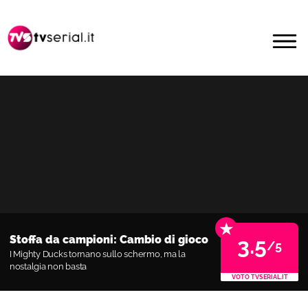
Passa
Passa
alla
al
MENU
navigazione
contenuto
primaria
principale
★
Stoffa da campioni: Cambio di gioco
3.5
/5
I Mighty Ducks tornano sullo schermo, ma la
nostalgia non basta
VOTO TVSERIAL.IT