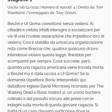
Uscita: 06/12/2022 | Numero di episodi: 4 | Diretto da: Tom
Shankland, | Sceneggiato da: Tony Grisoni,
Besźel e UI Qoma coesistono senza vedersi. Ai
cittadini è vietato infatti interagire e socializzare per
via di una crudele separazione che impedisce loro di
vedersi. Così è stabilito da un’oscura organizzazione
nota come Breccia che, qualora qualcuno di loro
intendesse violare questa legge, finirebbe per
scomparire per sempre. Cosa succede, però,
quando una ragazza americana viene trovata morta
a Besźel ma è stata uccisa a UI Qoma? Se lo
domanda l’ispettore Borlù (interpretato qui
dall’attore inglese David Morrissey ricordato per The
Walking Dead e Basic Instinct 2), un uomo burbero,
ostinato e dal passato oscuro alle prese con le
indagini sulla morte di questa giovane ragazza. Si
tratta di un caso davvero particolare dove la