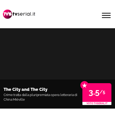
Passa
Passa
alla
al
MENU
navigazione
contenuto
primaria
principale
★
The City and The City
3.5
/5
Crime tratta dalla pluripremiata opera letteraria di
China Miéville
VOTO TVSERIAL.IT