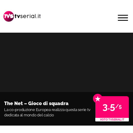
Passa
Passa
alla
al
MENU
navigazione
contenuto
primaria
principale
★
The Net – Gioco di squadra
3.5
/5
La co-produzione Europea realizza questa serie tv
dedicata al mondo del calcio
VOTO TVSERIAL.IT