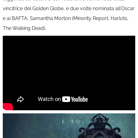
vincitrice del Golden Globe, e due volte nominata all’Oscar
e ai BAFTA, Samantha Morton (Minority Report, Harlots,
The Walking Dead).