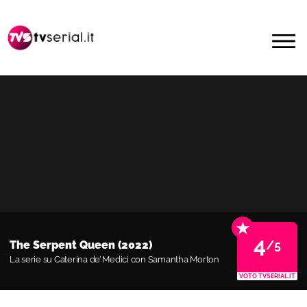
Passa
Passa
alla
al
MENU
navigazione
contenuto
primaria
principale
★
4
/5
The Serpent Queen (2022)
La serie su Caterina de’ Medici con Samantha Morton
VOTO TVSERIAL.IT